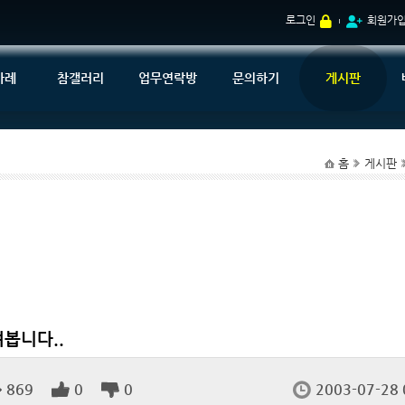
로그인
회원가
사례
참갤러리
업무연락방
문의하기
게시판
홈
게시판
려봅니다..
869
0
0
2003-07-28 