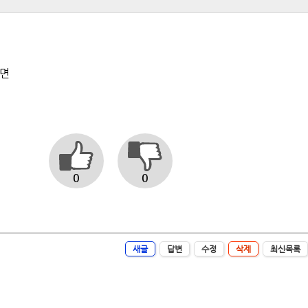
니면
0
0
새글
답변
수정
삭제
최신목록