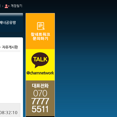
입
계정찾기
배너공유방
자유게시판
08:32:10