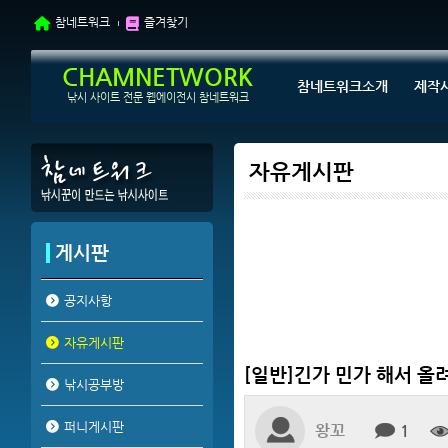
참네트워크
즐겨찾기
CHAMNETWORK
참네트워크소개
제작
낚시 사이트 전문 웹에이전시 참네트워크
자유게시판
게시판
공지사항
자유게시판
[일반]긴가 민가 해서 올
낚시공부방
퍼니게시판
왕꼬
1