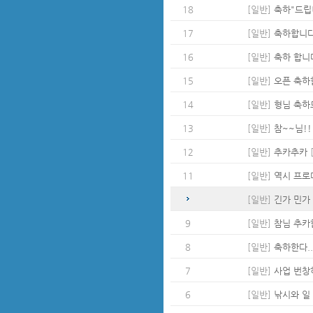
18
[일반]
축하"드립
17
[일반]
축하합니다
16
[일반]
축하 합니다 
15
[일반]
오픈 축하
14
[일반]
형님 축하
13
[일반]
참~~님!!
12
[일반]
추카추카
[
11
[일반]
역시 프로
[일반]
긴가 민가
9
[일반]
참님 추카합
8
[일반]
축하한다..
7
[일반]
사업 번창하
6
[일반]
낚시와 일