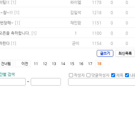
이팅!!
[1]
와이엘
1178
0
0
~참~!!
[1]
김일석
1218
0
0
 번창해~
[1]
채민맘
1151
0
0
오픈을 축하합니다.
[1]
1
1100
0
0
하한다
[1]
균이
1154
0
0
글쓰기
최신목록
건너뜀
이전
11
12
13
14
15
16
17
18
간별 검색
작성자
댓글작성자
제목
내
~