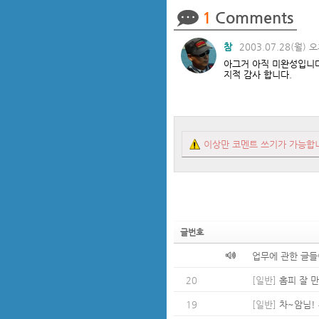
1
Comments
참
2003.07.28(월) 오
아그거 아직 미완성입니다.
지적 감사 합니다.
이상만 코멘트 쓰기가 가능합
글번호
업무에 관한 글들
20
[일반]
홈피 잘 
19
[일반]
차~암님! 