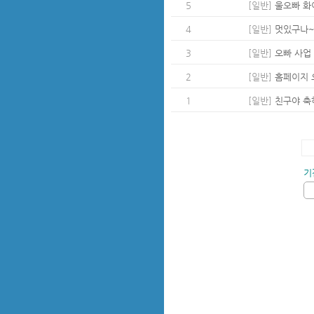
5
[일반]
울오빠 화
4
[일반]
멋있구나~
3
[일반]
오빠 사업
2
[일반]
홈페이지 
1
[일반]
친구야 축
기