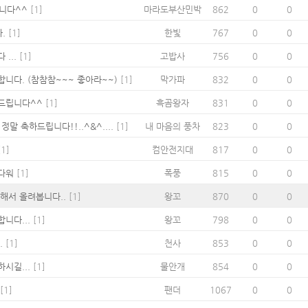
니다^^
[1]
마라도부산민박
862
0
0
.
[1]
한빛
767
0
0
...
[1]
고밥사
756
0
0
합니다. (참참참~~~ 좋아라~~)
[1]
막가파
832
0
0
드립니다^^
[1]
흑곰왕자
831
0
0
 정말 축하드립니다!!..^&^....
[1]
내 마음의 풍차
823
0
0
1]
컴안전지대
817
0
0
다워
[1]
폭풍
815
0
0
 해서 올려봅니다..
[1]
왕꼬
870
0
0
니다...
[1]
왕꼬
798
0
0
.
[1]
천사
853
0
0
시길...
[1]
물안개
854
0
0
[1]
팬더
1067
0
0