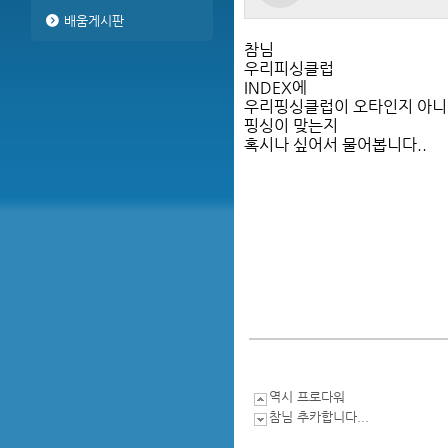
배움게시판
참님
우리피싱클럽
INDEX에
우리핑싱클럽이 오타인지 아
핑싱이 맞는지
혹시나 싶어서 물어봅니다..
역시 프로다워
참님 추카합니다...