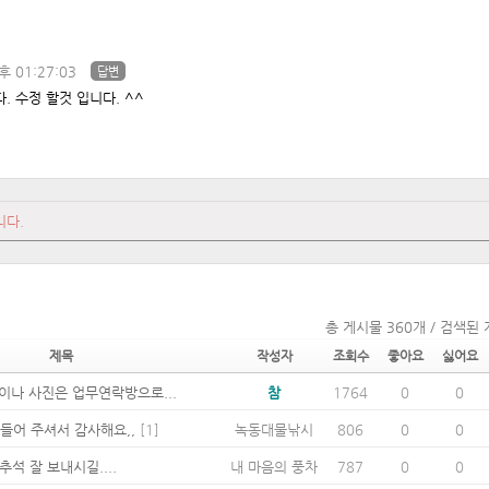
후 01:27:03
답변
 수정 할것 입니다. ^^
니다.
총 게시물 360개 / 검색된 
제목
작성자
조회수
좋아요
싫어요
이나 사진은 업무연락방으로...
참
1764
0
0
만들어 주셔서 감사해요,,
[1]
녹동대물낚시
806
0
0
추석 잘 보내시길....
내 마음의 풍차
787
0
0