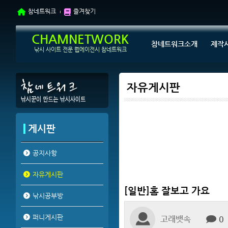
참네트워크
즐겨찾기
CHAMNETWORK
참네트워크소개
제작
낚시 사이트 전문 웹에이전시 참네트워크
자유게시판
게시판
공지사항
자유게시판
[일반]홈 잘보고 가요
낚시공부방
퍼니게시판
고래뱃속
0