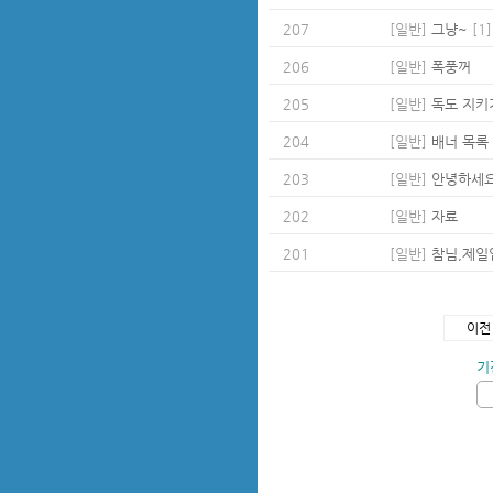
207
[일반]
그냥~
[1]
206
[일반]
폭풍꺼
205
[일반]
독도 지키
204
[일반]
배너 목록
203
[일반]
안녕하세
202
[일반]
자료
201
[일반]
참님,제일
이전
기