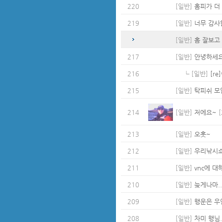
220
[일반]
홈피가 더
219
[일반]
너무 감사합
[일반]
홈 잘보고
217
[일반]
안녕하세요
216
┗ [일반]
[r
215
[일반]
탁피쉬 모임
214
[일반]
저에요~
[
213
[일반]
오홋~
212
[일반]
우리낚시
211
[일반]
vnc에 대해
210
[일반]
늦게나마...
209
[일반]
행운은 우
208
[일반]
차미 행님..