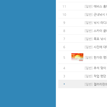
11
[일반]
에비스 홈
10
[일반]
군내낚시 
9
[일반]
낚시 라디
8
[일반]
스카이 글
7
[일반]
목포 낚시
6
[일반]
사진에 대
5
[일반]
한가위 명
4
[일반]
추석 맞이
3
[일반]
작업 했던 
[일반]
겔러리란의 사