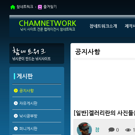
참네트워크
즐겨찾기
CHAMNETWORK
참네트워크소개
제작
낚시 사이트 전문 웹에이전시 참네트워크
공지사항
게시판
공지사항
자유게시판
[일반]겔러리란의 사진들은..
낚시공부방
퍼니게시판
참
0