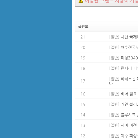
이상만 코멘트 사용이 가
글번호
21
[일반]
사천 국제
20
[일반]
여수전국낚
19
[일반]
피싱304
18
[일반]
한사리 피
[일반]
바낚스컵 
17
다.
16
[일반]
배너 필요
15
[일반]
개인 블러
14
[일반]
블루샤크 
13
[일반]
서버 이전
12
[일반]
제주 피싱