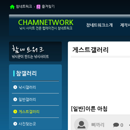
참네트워크
즐겨찾기
CHAMNETWORK
참네트워크소개
제작
낚시 사이트 전문 웹에이전시 참네트워크
게스트갤러리
참갤러리
낚시갤러리
일반갤러리
[일반]이른 아침
게스트갤러리
사진찾는곳
삐까리
0