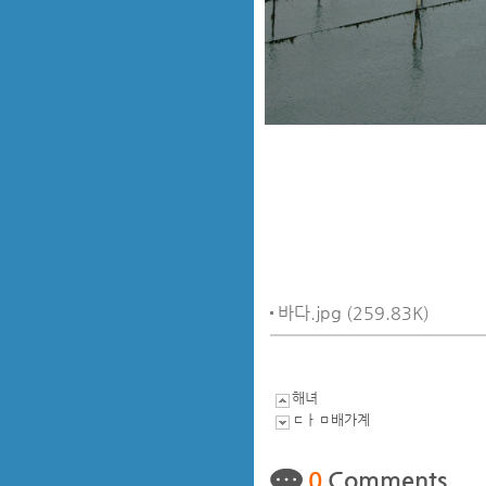
바다.jpg (259.83K)
해녀
ㄷㅏㅁ배가계
0
Comments