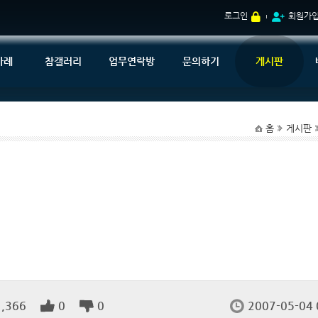
로그인
회원가
사례
참갤러리
업무연락방
문의하기
게시판
홈
게시판
1,366
0
0
2007-05-04 