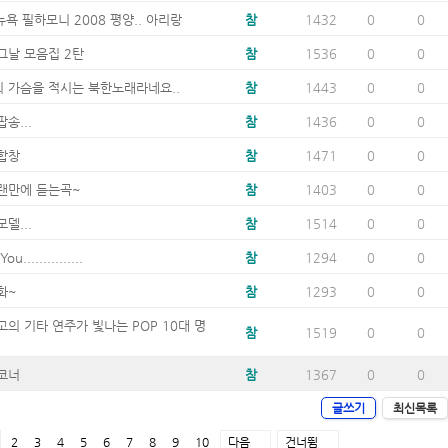
뉴욕 필하모니 2008 평양.. 아리랑
참
1432
0
0
그날 모음집 2탄
참
1536
0
0
 가슴을 적시는 북한노래라네요..
참
1443
0
0
송...
참
1436
0
0
합창
참
1471
0
0
랜만에 듣는곡~
참
1403
0
0
델...
참
1514
0
0
u...............
참
1294
0
0
화~
참
1293
0
0
최고의 기타 연주가 빛나는 POP 10대 명
참
1519
0
0
코너
참
1367
0
0
글쓰기
최신목록
2
3
4
5
6
7
8
9
10
다음
건너뜀