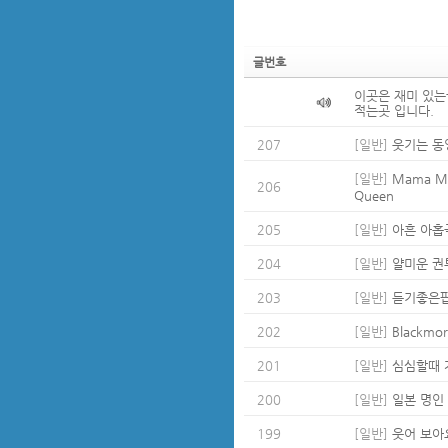
글번호
이곳은 재미 있는
적는곳 입니다.
207
[일반]
웃기는 동
[일반]
Mama Mi
206
Queen
205
[일반]
아흔 아홉
204
[일반]
얄미운 권
203
[일반]
듣기좋은
202
[일반]
Blackmore
201
[일반]
심심할때 
200
[일반]
일본 명인
199
[일반]
웃어 보아