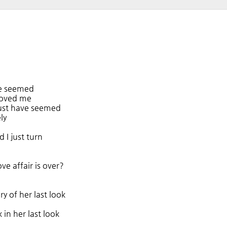
ve seemed
loved me
ust have seemed
ly
 I just turn
e affair is over?
 of her last look
ak in her last look