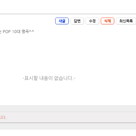
새글
답변
수정
삭제
최신목록
 POP 10대 명곡^^
-표시할 내용이 없습니다.-
니다.