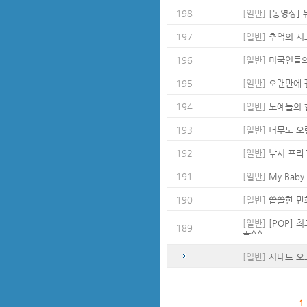
198
[일반]
[동영상] 
197
[일반]
추억의 시
196
[일반]
미국인들의
195
[일반]
오랜만에 팝
194
[일반]
노예들의 
193
[일반]
너무도 오
192
[일반]
낚시 프라모
191
[일반]
My Baby Yo
190
[일반]
씁쓸한 만
[일반]
[POP] 
189
곡^^
[일반]
시네드 오
1