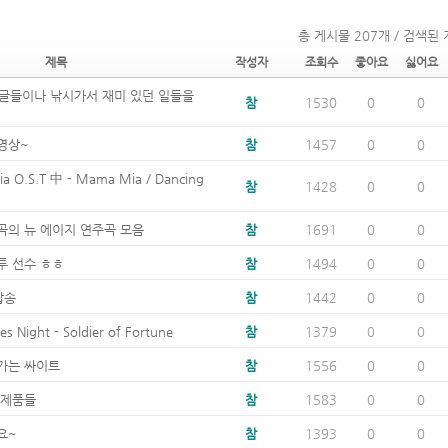
총 게시물 207개 / 검색된 
제목
작성자
조회수
좋아요
싫어요
글들이나 낚시가서 재미 있던 일들을
참
1530
0
0
영상~
참
1457
0
0
a O.S.T 中 - Mama Mia / Dancing
참
1428
0
0
곡의 뉴 에이지 연주곡 모음
참
1691
0
0
투 선수 ㅎㅎ
참
1494
0
0
팝송
참
1442
0
0
s Night - Soldier of Fortune
참
1379
0
0
가는 싸이트
참
1556
0
0
 제품들
참
1583
0
0
요~
참
1393
0
0