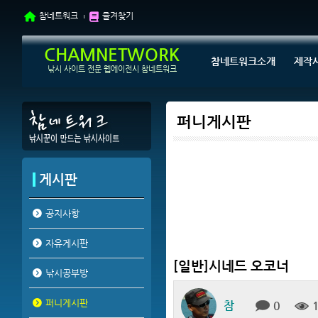
참네트워크
즐겨찾기
CHAMNETWORK
참네트워크소개
제작
낚시 사이트 전문 웹에이전시 참네트워크
퍼니게시판
게시판
공지사항
자유게시판
[일반]시네드 오코너
낚시공부방
퍼니게시판
참
0