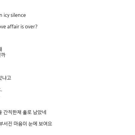
n icy silence
e affair is over?
때
일까
았냐고
.
.
을 간직한채 홀로 남았네
 부서진 마음이 눈에 보여요