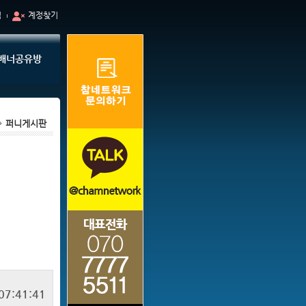
입
계정찾기
배너공유방
퍼니게시판
07:41:41