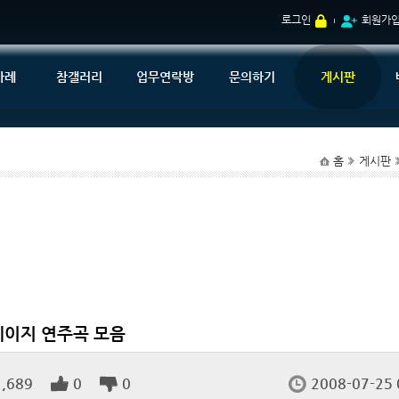
로그인
회원가
사례
참갤러리
업무연락방
문의하기
게시판
홈
게시판
에이지 연주곡 모음
1,689
0
0
2008-07-25 