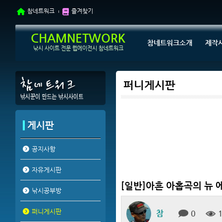
참네트워크
즐겨찾기
CHAMNETWORK
참네트워크소개
제작
낚시 사이트 전문 웹에이전시 참네트워크
퍼니게시판
게시판
공지사항
자유게시판
[일반]아흔 아홉곡의 뉴 
낚시공부방
퍼니게시판
참
0