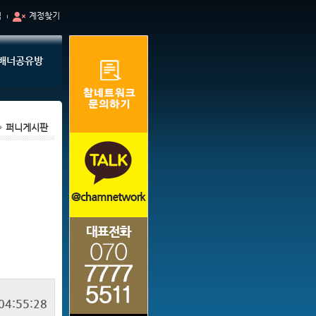
입
계정찾기
배너공유방
퍼니게시판
04:55:28