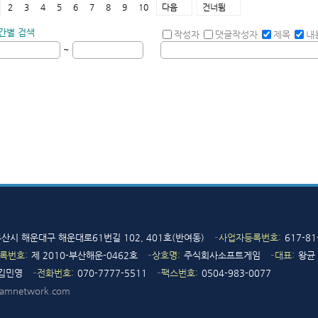
2
3
4
5
6
7
8
9
10
다음
건너뜀
간별 검색
작성자
댓글작성자
제목
내
~
 부산시 해운대구 해운대로61번길 102, 401호(반여동)
사업자등록번호
617-81
록번호
제 2010-부산해운-0462호
상호명
주식회사소프트게임
대표
왕균
김민영
전화번호
070-7777-5511
팩스번호
0504-983-0077
hamnetwork.com