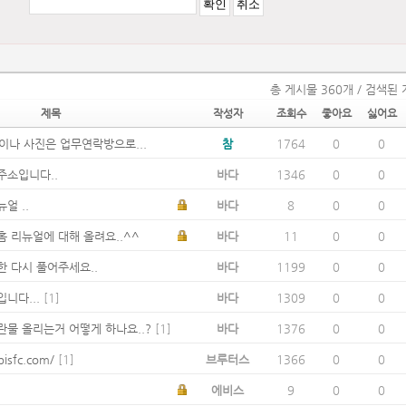
총 게시물 360개 / 검색된 
제목
작성자
조회수
좋아요
싫어요
이나 사진은 업무연락방으로...
참
1764
0
0
주소입니다..
바다
1346
0
0
얼 ..
바다
8
0
0
홈 리뉴얼에 대해 올려요..^^
바다
11
0
0
한 다시 풀어주세요..
바다
1199
0
0
니다...
[1]
바다
1309
0
0
란물 올리는거 어떻게 하나요..?
[1]
바다
1376
0
0
bisfc.com/
[1]
브루터스
1366
0
0
에비스
9
0
0