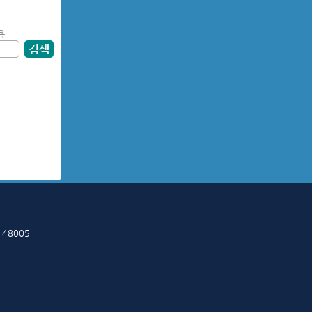
용
검색
-48005