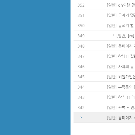
352
[일반]
dh오랜 
351
[일반]
무자기 댓글
350
[일반]
글쓰기 할
349
┗ [일반]
[r
348
[일반]
홈페이지 
347
[일반]
참님!! 질문
346
[일반]
사과의 글
345
[일반]
회원가입은 
344
[일반]
부탁문의
[
343
[일반]
참 님!!
[1
342
[일반]
꾸벅 ~ 인
[일반]
홈페이지 