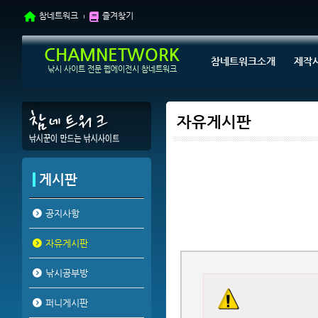
참네트워크
즐겨찾기
CHAMNETWORK
참네트워크소개
제작
낚시 사이트 전문 웹에이전시 참네트워크
자유게시판
게시판
공지사항
자유게시판
낚시공부방
퍼니게시판