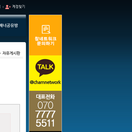
입
계정찾기
배너공유방
자유게시판