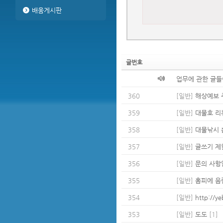
배움게시판
글번호
업무에 관한 글들
360
[일반]
해상예보 
359
[일반]
대물호 리뉴
358
[일반]
대물낚시 
357
[일반]
글쓰기 제
356
[일반]
문의 사항입
355
[일반]
홈피에 음
354
[일반]
http://ye
353
[일반]
도도
[1]