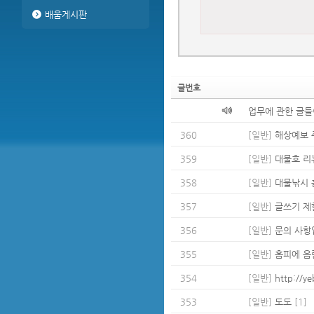
배움게시판
글번호
업무에 관한 글들
360
[일반]
해상예보 
359
[일반]
대물호 리뉴
358
[일반]
대물낚시 
357
[일반]
글쓰기 제
356
[일반]
문의 사항입
355
[일반]
홈피에 음
354
[일반]
http://ye
353
[일반]
도도
[1]