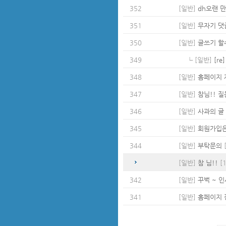
352
[일반]
dh오랜 
351
[일반]
무자기 댓글
350
[일반]
글쓰기 할
349
┗ [일반]
[r
348
[일반]
홈페이지 
347
[일반]
참님!! 질문
346
[일반]
사과의 글
345
[일반]
회원가입은 
344
[일반]
부탁문의
[
[일반]
참 님!!
[1
342
[일반]
꾸벅 ~ 인
341
[일반]
홈페이지 